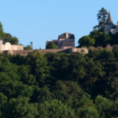
Nombre De Chiffres Roulette
Tous les symboles du jeu peuvent être facturés, à l'exception du
wild ou du bonus scatter.
Roulette Virtuelle Gratuits
Pariez que cela vous rapportera beaucoup d'argent.
Le bonus et les gains associés expireront après 7 jours si les
conditions de mise ne sont pas remplies.
Jeux d'argent en ligne roulette réel
La Roulette En Ligne Est Elle Fiable
Apprenez les bases de la stratégie du black jack, y compris la
stratégie de base et le comptage des cartes.
Videoslots Casino 50 Free Spins
Nous sommes affiliés à un réseau où la transparence, la
sécurité et la fiabilité sont d'une importance primordiale.
Keno Les Résultats