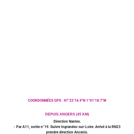
COORDONNÉES GPS : 47°22’16.9″N 1°01’18.7″W
DEPUIS ANGERS (45 KM)
Direction Nantes.
- Par A11, sortie n°19. Suivre Ingrandes-sur-Loire. Arrivé à la RN23
prendre direction Ancenis.