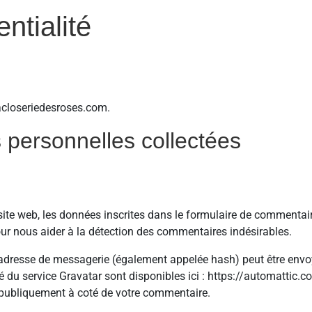
ntialité
lacloseriedesroses.com.
s personnelles collectées
te web, les données inscrites dans le formulaire de commentaire
pour nous aider à la détection des commentaires indésirables.
adresse de messagerie (également appelée hash) peut être envoyé
ité du service Gravatar sont disponibles ici : https://automattic.
e publiquement à coté de votre commentaire.