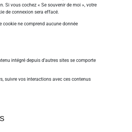
an. Si vous cochez « Se souvenir de moi », votre
ie de connexion sera effacé.
. Ce cookie ne comprend aucune donnée
ntenu intégré depuis d’autres sites se comporte
rs, suivre vos interactions avec ces contenus
es