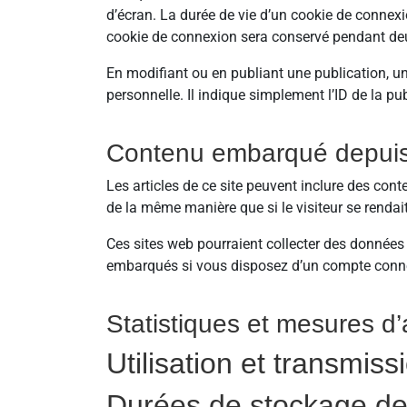
d’écran. La durée de vie d’un cookie de connexio
cookie de connexion sera conservé pendant deu
En modifiant ou en publiant une publication, 
personnelle. Il indique simplement l’ID de la pub
Contenu embarqué depuis 
Les articles de ce site peuvent inclure des con
de la même manière que si le visiteur se rendait 
Ces sites web pourraient collecter des données s
embarqués si vous disposez d’un compte connec
Statistiques et mesures d
Utilisation et transmi
Durées de stockage d