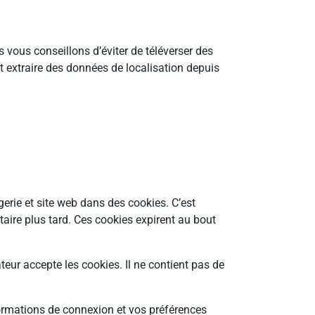
s vous conseillons d’éviter de téléverser des
 extraire des données de localisation depuis
erie et site web dans des cookies. C’est
aire plus tard. Ces cookies expirent au bout
eur accepte les cookies. Il ne contient pas de
ormations de connexion et vos préférences