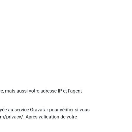
, mais aussi votre adresse IP et l’agent
e au service Gravatar pour vérifier si vous
com/privacy/. Après validation de votre