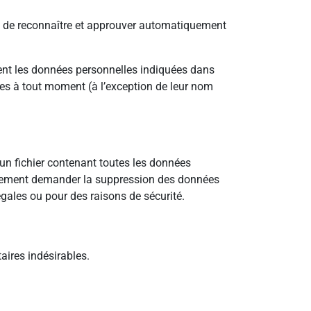
t de reconnaître et approuver automatiquement
lement les données personnelles indiquées dans
elles à tout moment (à l’exception de leur nom
un fichier contenant toutes les données
alement demander la suppression des données
gales ou pour des raisons de sécurité.
aires indésirables.