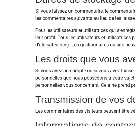
Si vous laissez un commentaire, le commentai
les commentaires suivants au lieu de les laisse
Pour les utilisateurs et utilisatrices qui s’enr
leur profil. Tous les utilisateurs et utilisatri
d’utilisateur·ice). Les gestionnaires du site peu
Les droits que vous a
Si vous avez un compte ou si vous avez laissé 
personnelles que nous possédons à votre sujet
personnelles vous concernant. Cela ne prend pa
Transmission de vos d
Les commentaires des visiteurs peuvent être vér
Informations de contac